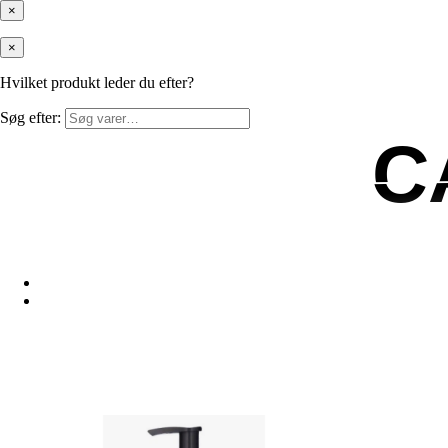
×
×
Hvilket produkt leder du efter?
Søg efter:
C
C