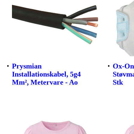
Prysmian
Ox-On
Installationskabel, 5g4
Støvma
Mm², Metervare - Ao
Stk