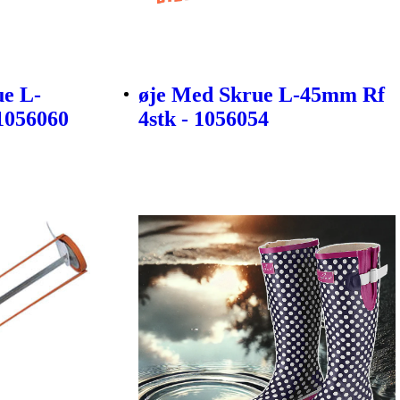
e L-
øje Med Skrue L-45mm Rf
1056060
4stk - 1056054