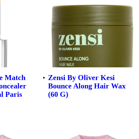
ue Match
Zensi By Oliver Kesi
oncealer
Bounce Along Hair Wax
al Paris
(60 G)