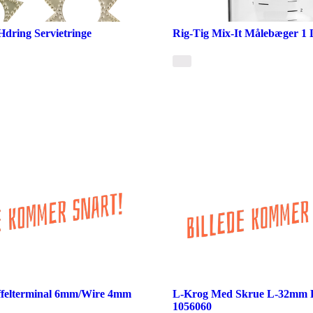
Hdring Servietringe
Rig-Tig Mix-It Målebæger 1 L
ffelterminal 6mm/Wire 4mm
L-Krog Med Skrue L-32mm Rf
1056060