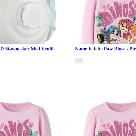
D Støvmasker Med Ventil,
Name It Jette Paw Bluse - Pir