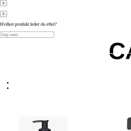
×
×
Hvilket produkt leder du efter?
Søg
efter:
C
C