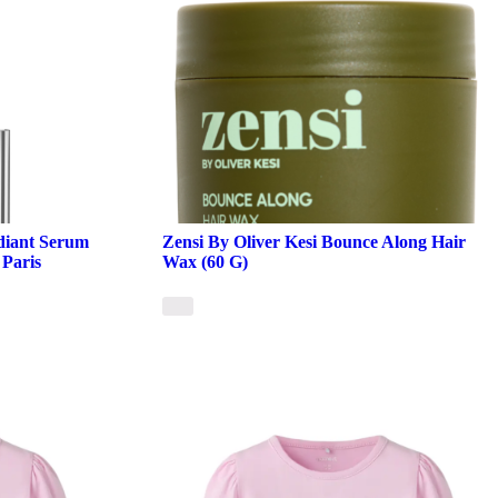
diant Serum
Zensi By Oliver Kesi Bounce Along Hair
 Paris
Wax (60 G)