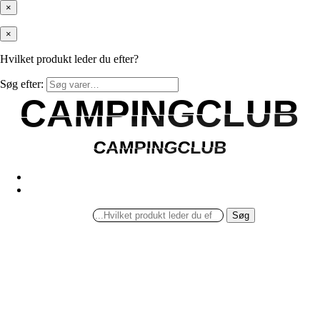
×
×
Hvilket produkt leder du efter?
Søg efter:
CAMPINGCLUB
CAMPINGCLUB
CAMPINGCLUB
CAMPINGCLUB
Søg