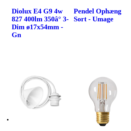
Diolux E4 G9 4w
Pendel Ophæng
827 400lm 350â° 3-
Sort - Umage
Dim ø17x54mm -
Gn