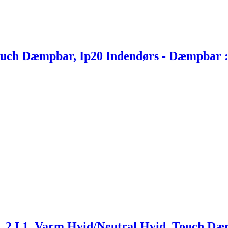
Touch Dæmpbar, Ip20 Indendørs - Dæmpbar 
, 2 I 1, Varm Hvid/Neutral Hvid, Touch D