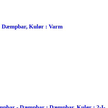
: Dæmpbar, Kulør : Varm
æmpbar - Dæmpbar : Dæmpbar, Kulør : 2-I-