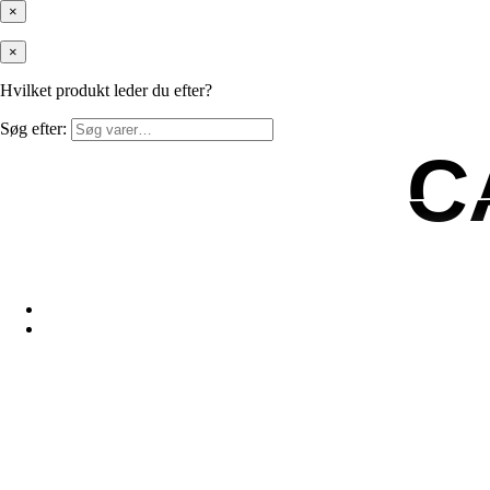
×
×
Hvilket produkt leder du efter?
Søg efter:
C
C