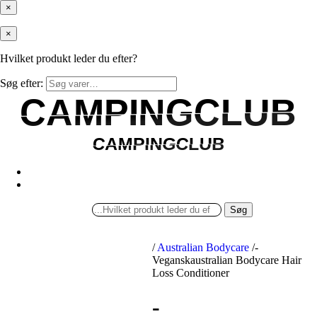
×
×
Hvilket produkt leder du efter?
Søg efter:
CAMPINGCLUB
CAMPINGCLUB
CAMPINGCLUB
CAMPINGCLUB
Søg
/
Australian Bodycare
/
-
Veganskaustralian Bodycare Hair
Loss Conditioner
-