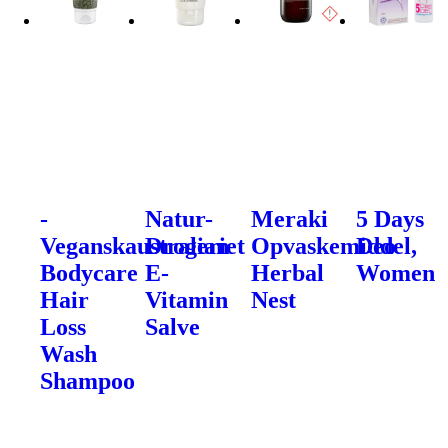
-
Natur-
Meraki
5 Days
Veganskaustralian
Drogeriet
Opvaskemiddel,
Deo
Bodycare
E-
Herbal
Women
Hair
Vitamin
Nest
Loss
Salve
Wash
Shampoo