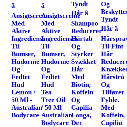
Tyndt
Og
â
â
Beskytte
Hår â
Ansigtscreme
Ansigtscreme
Tyndt
Med
Med
Shampoo
Hår â
Aktive
Aktive
Reducerer
Ingredienser
Ingredienser
Hårtab
Hårspra
Til
Til
Og
Til Fint
Bumser,
Bumser,
Styrker
Hår
Hudorme
Hudorme
Svækket
Reducer
Og
Og
Hår
Knække
Fedtet
Fedtet
Med
Hårstrå
Hud -
Hud -
Biotin,
Og
Lemon /
Tea
Koffein
Tilfører
50 Ml -
Tree Oil
Og
Fylde.
Australian
/ 50 Ml -
Capilia
Med
Bodycare
Australian
Longa,
Koffein,
Bodycare
Der
Capilia