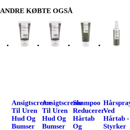
ANDRE KØBTE OGSÅ
Ansigtscreme
Ansigtscreme
Shampoo
Hårspra
Til Uren
Til Uren
Reducerer
Ved
Hud Og
Hud Og
Hårtab
Hårtab -
Bumser
Bumser
Og
Styrker