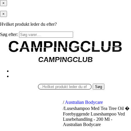
×
×
Hvilket produkt leder du efter?
Søg efter:
CAMPINGCLUB
CAMPINGCLUB
CAMPINGCLUB
CAMPINGCLUB
Søg
/
Australian Bodycare
/
Luseshampoo Med Tea Tree Oil �
Forebyggende Luseshampoo Ved
Lusebehandling - 200 Ml -
Australian Bodycare