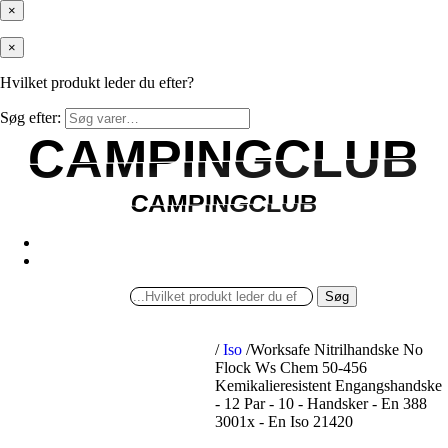
×
×
Hvilket produkt leder du efter?
Søg efter:
CAMPINGCLUB
CAMPINGCLUB
CAMPINGCLUB
CAMPINGCLUB
Søg
/
Iso
/
Worksafe Nitrilhandske No
Flock Ws Chem 50-456
Kemikalieresistent Engangshandske
- 12 Par - 10 - Handsker - En 388
3001x - En Iso 21420