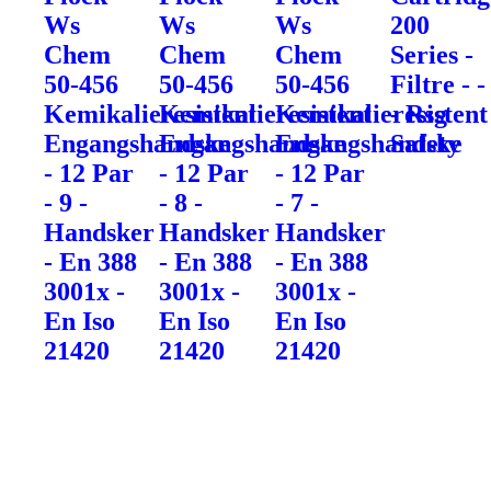
Ws
Ws
Ws
200
Chem
Chem
Chem
Series -
50-456
50-456
50-456
Filtre - -
Kemikalieresistent
Kemikalieresistent
Kemikalieresistent
- Rsg
Engangshandske
Engangshandske
Engangshandske
Safety
- 12 Par
- 12 Par
- 12 Par
- 9 -
- 8 -
- 7 -
Handsker
Handsker
Handsker
- En 388
- En 388
- En 388
3001x -
3001x -
3001x -
En Iso
En Iso
En Iso
21420
21420
21420