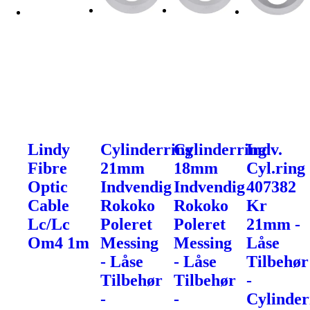
Lindy
Cylinderring
Cylinderring
Indv.
Fibre
21mm
18mm
Cyl.ring
Optic
Indvendig
Indvendig
407382
Cable
Rokoko
Rokoko
Kr
Lc/Lc
Poleret
Poleret
21mm -
Om4 1m
Messing
Messing
Låse
- Låse
- Låse
Tilbehør
Tilbehør
Tilbehør
-
-
-
Cylinder