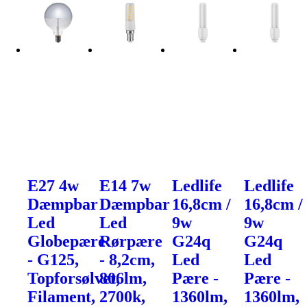
E27 4w
E14 7w
Ledlife
Ledlife
Dæmpbar
Dæmpbar
16,8cm /
16,8cm /
Led
Led
9w
9w
Globepære
Rørpære
G24q
G24q
- G125,
- 8,2cm,
Led
Led
Topforsølvet,
806lm,
Pære -
Pære -
Filament,
2700k,
1360lm,
1360lm,