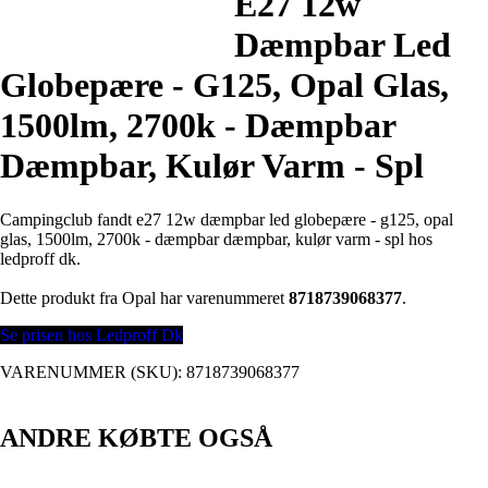
E27 12w
Dæmpbar Led
Globepære - G125, Opal Glas,
1500lm, 2700k - Dæmpbar
Dæmpbar, Kulør Varm - Spl
Campingclub fandt e27 12w dæmpbar led globepære - g125, opal
glas, 1500lm, 2700k - dæmpbar dæmpbar, kulør varm - spl hos
ledproff dk.
Dette produkt fra Opal har varenummeret
8718739068377
.
Se prisen hos Ledproff Dk
VARENUMMER (SKU):
8718739068377
ANDRE KØBTE OGSÅ