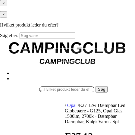
×
×
Hvilket produkt leder du efter?
Søg efter:
CAMPINGCLUB
CAMPINGCLUB
CAMPINGCLUB
CAMPINGCLUB
Søg
/
Opal
/
E27 12w Dæmpbar Led
Globepære - G125, Opal Glas,
1500lm, 2700k - Dæmpbar
Dæmpbar, Kulør Varm - Spl