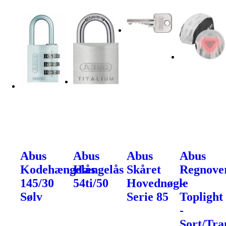
Abus
Abus
Abus
Abus
Kodehængelås
Hængelås
Skåret
Regnove
145/30
54ti/50
Hovednøgle
-
Sølv
Serie 85
Toplight
-
Sort/Tra