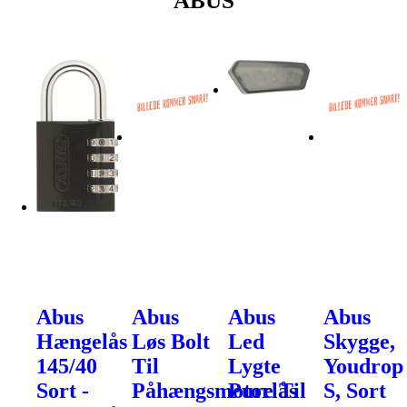
ABUS
Abus
Abus
Abus
Abus
Hængelås
Løs Bolt
Led
Skygge,
145/40
Til
Lygte
Youdrop
Sort -
Påhængsmotorlås
Pure Til
S, Sort