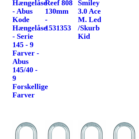
Hængelåse
Reef 808
Smiley
- Abus
130mm
3.0 Ace
Kode
-
M. Led
Hængelåse
1531353
/Skurb
- Serie
Kid
145 - 9
Farver -
Abus
145/40 -
9
Forskellige
Farver