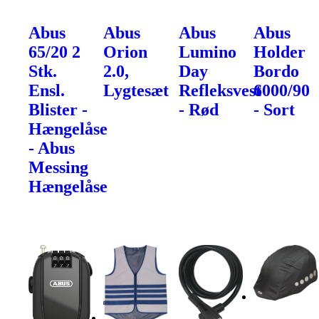
Abus
Abus
Abus
Abus
65/20 2
Orion
Lumino
Holder
Stk.
2.0,
Day
Bordo
Ensl.
Lygtesæt
Refleksvest
6000/90
Blister -
- Rød
- Sort
Hængelåse
- Abus
Messing
Hængelåse