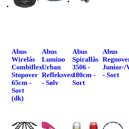
Abus
Abus
Abus
Abus
Wirelås
Lumino
Spirallås
Regnove
Combiflex
Urban
3506 -
Junior-/
Stopover
Refleksvest
180cm -
- Sort
65cm -
- Sølv
Sort
Sort
(dk)