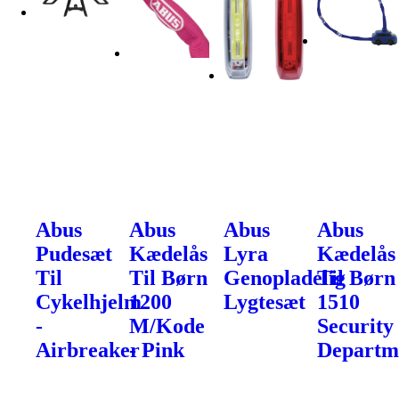
Abus
Abus
Abus
Abus
Pudesæt
Kædelås
Lyra
Kædelås
Til
Til Børn
Genopladelig
Til Børn
Cykelhjelm
1200
Lygtesæt
1510
-
M/Kode
Security
Airbreaker
- Pink
Departm