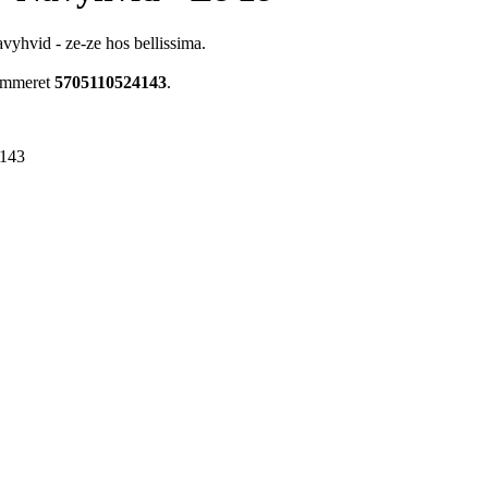
avyhvid - ze-ze hos bellissima.
nummeret
5705110524143
.
143