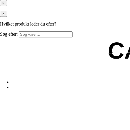
×
×
Hvilket produkt leder du efter?
Søg efter:
C
C