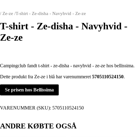
/
Ze-ze
/
T-shirt - Ze-disha - Navyhvid - Ze-ze
T-shirt - Ze-disha - Navyhvid -
Ze-ze
Campingclub fandt t-shirt - ze-disha - navyhvid - ze-ze hos bellissima.
Dette produkt fra Ze-ze i blå har varenummeret
5705110524150
.
Se prisen hos Bellissima
VARENUMMER (SKU):
5705110524150
ANDRE KØBTE OGSÅ