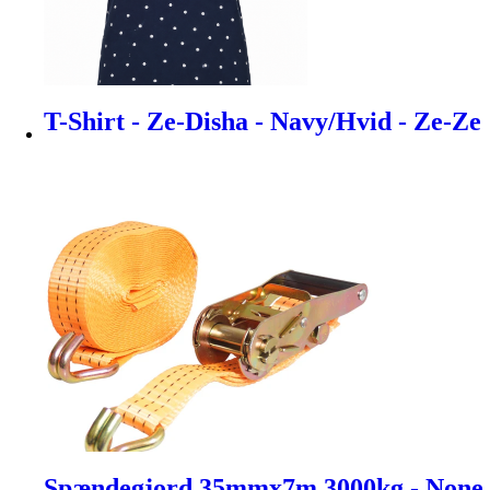
T-Shirt - Ze-Disha - Navy/Hvid - Ze-Ze
Spændegjord 35mmx7m 3000kg - None